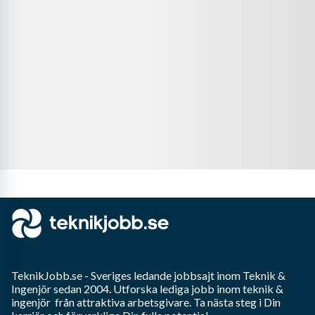
TeknikJobb.se
- Sveriges ledande jobbsajt inom
Teknik &
Ingenjör
sedan 2004. Utforska lediga jobb inom
teknik &
ingenjör
från attraktiva arbetsgivare. Ta nästa steg i Din