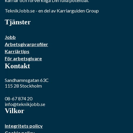
karriär och förverkliga Din fulla potential.
TeknikJobb.se
- en del av Karriarguiden Group
Tjänster
Jobb
Arbetsgivarprofiler
Karriärtips
För arbetsgivare
Kontakt
Sandhamnsgatan 63C
115 28
Stockholm
08-67 874 20
info@teknikjobb.se
Vilkor
Integritets policy
Cookie policy