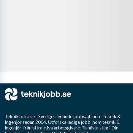
TeknikJobb.se
- Sveriges ledande jobbsajt inom
Teknik &
Ingenjör
sedan 2004. Utforska lediga jobb inom
teknik &
ingenjör
från attraktiva arbetsgivare. Ta nästa steg i Din