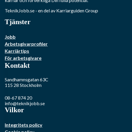
karriär och förverkliga Din fulla potential.
TeknikJobb.se
- en del av Karriarguiden Group
Tjänster
Jobb
Arbetsgivarprofiler
Karriärtips
För arbetsgivare
Kontakt
Sandhamnsgatan 63C
115 28
Stockholm
08-67 874 20
info@teknikjobb.se
Vilkor
Integritets policy
Cookie policy