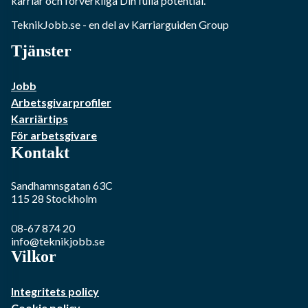
karriär och förverkliga Din fulla potential.
TeknikJobb.se
- en del av Karriarguiden Group
Tjänster
Jobb
Arbetsgivarprofiler
Karriärtips
För arbetsgivare
Kontakt
Sandhamnsgatan 63C
115 28
Stockholm
08-67 874 20
info@teknikjobb.se
Vilkor
Integritets policy
Cookie policy