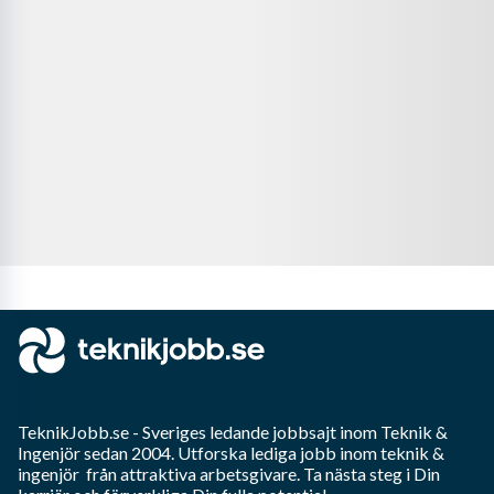
TeknikJobb.se
- Sveriges ledande jobbsajt inom
Teknik &
Ingenjör
sedan 2004. Utforska lediga jobb inom
teknik &
ingenjör
från attraktiva arbetsgivare. Ta nästa steg i Din