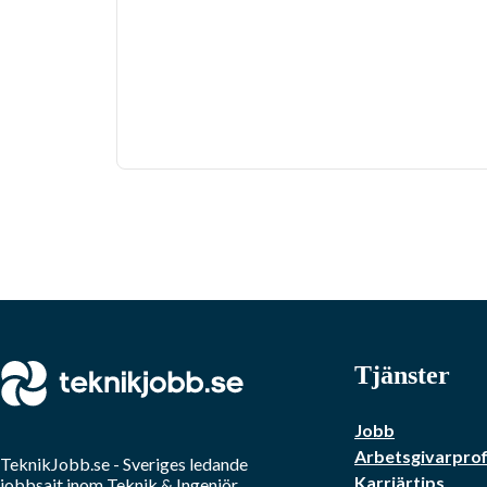
Tjänster
Jobb
Arbetsgivarprof
TeknikJobb.se
- Sveriges ledande
Karriärtips
jobbsajt inom
Teknik & Ingenjör