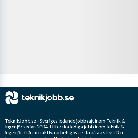
TeknikJobb.se
- Sveriges ledande jobbsajt inom
Teknik &
Ingenjör
sedan 2004. Utforska lediga jobb inom
teknik &
ingenjör
från attraktiva arbetsgivare. Ta nästa steg i Din