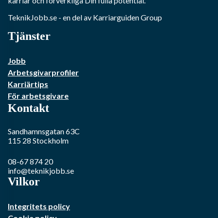
karriär och förverkliga Din fulla potential.
TeknikJobb.se
- en del av Karriarguiden Group
Tjänster
Jobb
Arbetsgivarprofiler
Karriärtips
För arbetsgivare
Kontakt
Sandhamnsgatan 63C
115 28
Stockholm
08-67 874 20
info@teknikjobb.se
Vilkor
Integritets policy
Cookie policy