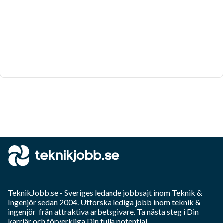
TeknikJobb.se
- Sveriges ledande jobbsajt inom
Teknik &
Ingenjör
sedan 2004. Utforska lediga jobb inom
teknik &
ingenjör
från attraktiva arbetsgivare. Ta nästa steg i Din
karriär och förverkliga Din fulla potential.