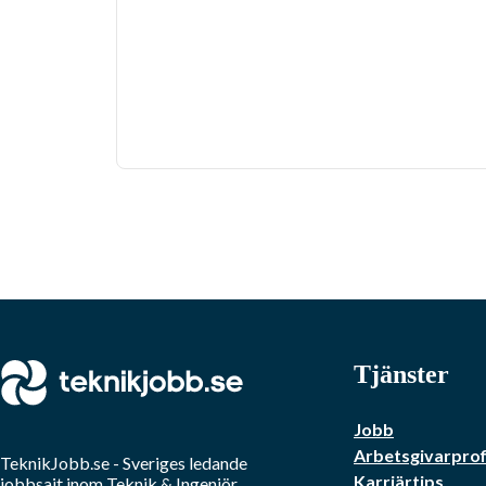
Tjänster
Jobb
Arbetsgivarprof
TeknikJobb.se
- Sveriges ledande
Karriärtips
jobbsajt inom
Teknik & Ingenjör