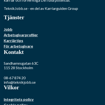
karriär och förverkliga Din fulla potential.
TeknikJobb.se
- en del av Karriarguiden Group
Tjänster
Jobb
Arbetsgivarprofiler
Karriärtips
För arbetsgivare
Kontakt
Sandhamnsgatan 63C
115 28
Stockholm
08-67 874 20
info@teknikjobb.se
Vilkor
Integritets policy
Cookie policy