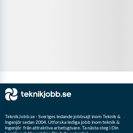
TeknikJobb.se
- Sveriges ledande jobbsajt inom
Teknik &
Ingenjör
sedan 2004. Utforska lediga jobb inom
teknik &
ingenjör
från attraktiva arbetsgivare. Ta nästa steg i Din