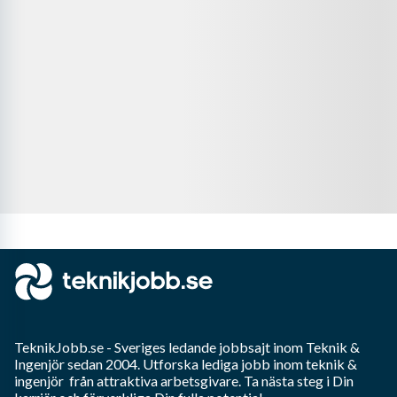
TeknikJobb.se
- Sveriges ledande jobbsajt inom
Teknik &
Ingenjör
sedan 2004. Utforska lediga jobb inom
teknik &
ingenjör
från attraktiva arbetsgivare. Ta nästa steg i Din