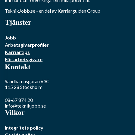
karriär och förverkliga Din fulla potential.
TeknikJobb.se
- en del av Karriarguiden Group
Tjänster
Jobb
Arbetsgivarprofiler
Karriärtips
För arbetsgivare
Kontakt
Sandhamnsgatan 63C
115 28
Stockholm
08-67 874 20
info@teknikjobb.se
Vilkor
Integritets policy
Cookie policy