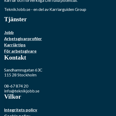
karriär och förverkliga Din fulla potential.
TeknikJobb.se
- en del av Karriarguiden Group
Tjänster
Jobb
Arbetsgivarprofiler
Karriärtips
För arbetsgivare
Kontakt
Sandhamnsgatan 63C
115 28
Stockholm
08-67 874 20
info@teknikjobb.se
Vilkor
Integritets policy
Cookie policy