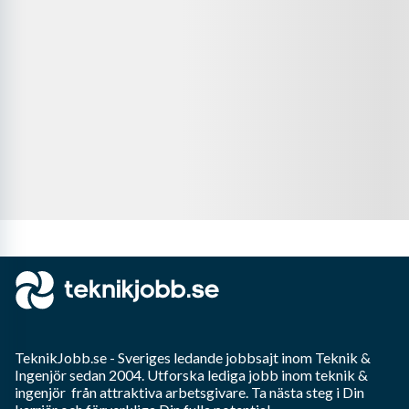
TeknikJobb.se
- Sveriges ledande jobbsajt inom
Teknik &
Ingenjör
sedan 2004. Utforska lediga jobb inom
teknik &
ingenjör
från attraktiva arbetsgivare. Ta nästa steg i Din