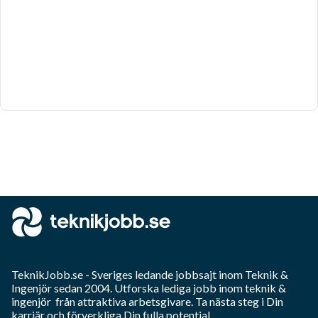
TeknikJobb.se
- Sveriges ledande jobbsajt inom
Teknik &
Ingenjör
sedan 2004. Utforska lediga jobb inom
teknik &
ingenjör
från attraktiva arbetsgivare. Ta nästa steg i Din
karriär och förverkliga Din fulla potential.