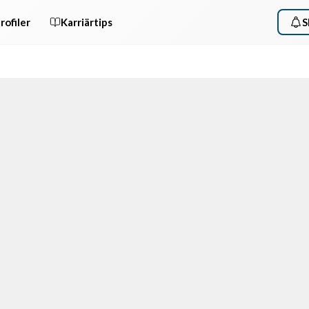
rofiler
Karriärtips
S