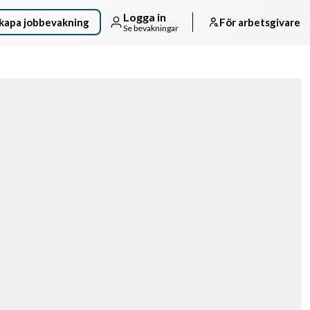
Logga in
kapa jobbevakning
För arbetsgivare
Se bevakningar