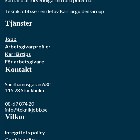
karriär och förverkliga Din fulla potential.
TeknikJobb.se
- en del av Karriarguiden Group
Tjänster
Jobb
Arbetsgivarprofiler
Karriärtips
För arbetsgivare
Kontakt
Sandhamnsgatan 63C
115 28
Stockholm
08-67 874 20
info@teknikjobb.se
Vilkor
Integritets policy
Cookie policy