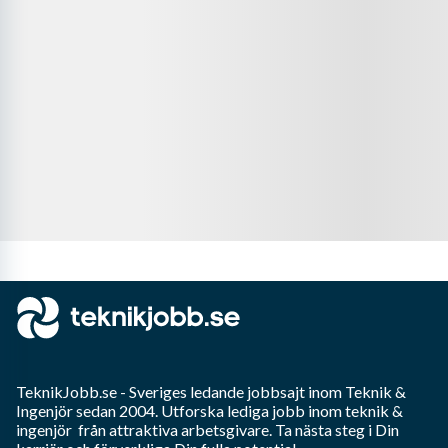
TeknikJobb.se
- Sveriges ledande jobbsajt inom
Teknik &
Ingenjör
sedan 2004. Utforska lediga jobb inom
teknik &
ingenjör
från attraktiva arbetsgivare. Ta nästa steg i Din