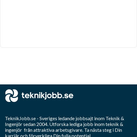
TeknikJobb.se
- Sveriges ledande jobbsajt inom
Teknik &
Ingenjör
sedan 2004. Utforska lediga jobb inom
teknik &
ingenjör
från attraktiva arbetsgivare. Ta nästa steg i Din
karriär och förverkliga Din fulla potential.