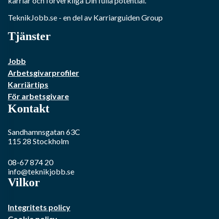
karriär och förverkliga Din fulla potential.
TeknikJobb.se
- en del av Karriarguiden Group
Tjänster
Jobb
Arbetsgivarprofiler
Karriärtips
För arbetsgivare
Kontakt
Sandhamnsgatan 63C
115 28
Stockholm
08-67 874 20
info@teknikjobb.se
Vilkor
Integritets policy
Cookie policy