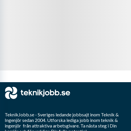
TeknikJobb.se
- Sveriges ledande jobbsajt inom
Teknik &
Ingenjör
sedan 2004. Utforska lediga jobb inom
teknik &
ingenjör
från attraktiva arbetsgivare. Ta nästa steg i Din