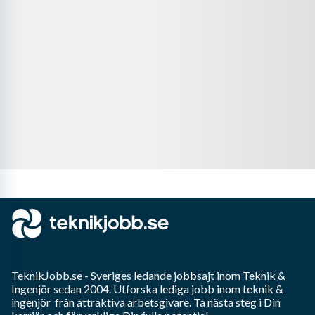
TeknikJobb.se
- Sveriges ledande jobbsajt inom
Teknik &
Ingenjör
sedan 2004. Utforska lediga jobb inom
teknik &
ingenjör
från attraktiva arbetsgivare. Ta nästa steg i Din