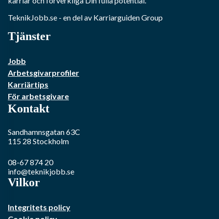
karriär och förverkliga Din fulla potential.
TeknikJobb.se
- en del av Karriarguiden Group
Tjänster
Jobb
Arbetsgivarprofiler
Karriärtips
För arbetsgivare
Kontakt
Sandhamnsgatan 63C
115 28
Stockholm
08-67 874 20
info@teknikjobb.se
Vilkor
Integritets policy
Cookie policy