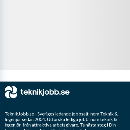
TeknikJobb.se
- Sveriges ledande jobbsajt inom
Teknik &
Ingenjör
sedan 2004. Utforska lediga jobb inom
teknik &
ingenjör
från attraktiva arbetsgivare. Ta nästa steg i Din