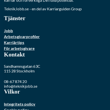
karriär och förverkliga Din fulla potential.
TeknikJobb.se
- en del av Karriarguiden Group
Tjänster
Jobb
Arbetsgivarprofiler
Karriärtips
För arbetsgivare
Kontakt
Sandhamnsgatan 63C
115 28
Stockholm
08-67 874 20
info@teknikjobb.se
Vilkor
Integritets policy
Cookie policy