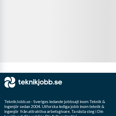
TeknikJobb.se
- Sveriges ledande jobbsajt inom
Teknik &
Ingenjör
sedan 2004. Utforska lediga jobb inom
teknik &
ingenjör
från attraktiva arbetsgivare. Ta nästa steg i Din