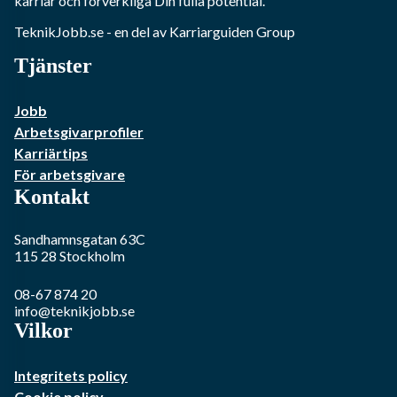
karriär och förverkliga Din fulla potential.
TeknikJobb.se
- en del av Karriarguiden Group
Tjänster
Jobb
Arbetsgivarprofiler
Karriärtips
För arbetsgivare
Kontakt
Sandhamnsgatan 63C
115 28
Stockholm
08-67 874 20
info@teknikjobb.se
Vilkor
Integritets policy
Cookie policy