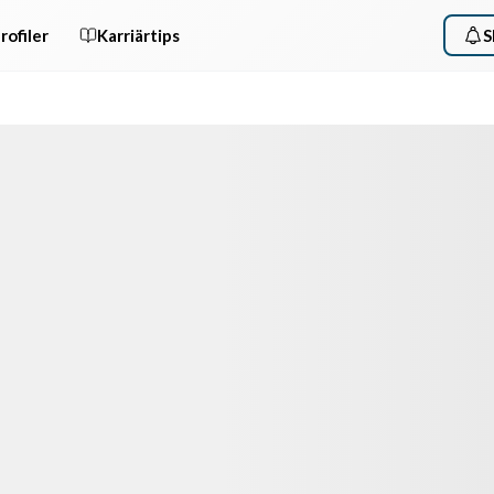
rofiler
Karriärtips
S