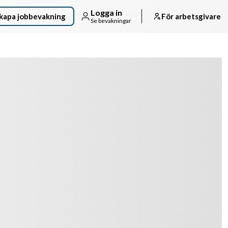
Logga in
kapa jobbevakning
För arbetsgivare
Se bevakningar