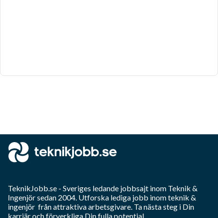
TeknikJobb.se
- Sveriges ledande jobbsajt inom
Teknik &
Ingenjör
sedan 2004. Utforska lediga jobb inom
teknik &
ingenjör
från attraktiva arbetsgivare. Ta nästa steg i Din
karriär och förverkliga Din fulla potential.