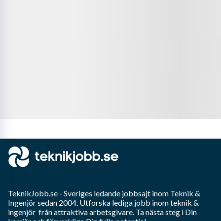
TeknikJobb.se
- Sveriges ledande jobbsajt inom
Teknik &
Ingenjör
sedan 2004. Utforska lediga jobb inom
teknik &
ingenjör
från attraktiva arbetsgivare. Ta nästa steg i Din