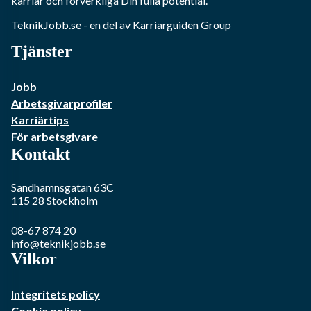
karriär och förverkliga Din fulla potential.
TeknikJobb.se
- en del av Karriarguiden Group
Tjänster
Jobb
Arbetsgivarprofiler
Karriärtips
För arbetsgivare
Kontakt
Sandhamnsgatan 63C
115 28
Stockholm
08-67 874 20
info@teknikjobb.se
Vilkor
Integritets policy
Cookie policy