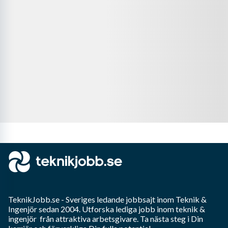
TeknikJobb.se
- Sveriges ledande jobbsajt inom
Teknik &
Ingenjör
sedan 2004. Utforska lediga jobb inom
teknik &
ingenjör
från attraktiva arbetsgivare. Ta nästa steg i Din