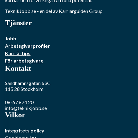
karriär och förverkliga Din fulla potential.
TeknikJobb.se
- en del av Karriarguiden Group
Tjänster
Jobb
Arbetsgivarprofiler
Karriärtips
För arbetsgivare
Kontakt
Sandhamnsgatan 63C
115 28
Stockholm
08-67 874 20
info@teknikjobb.se
Vilkor
Integritets policy
Cookie policy