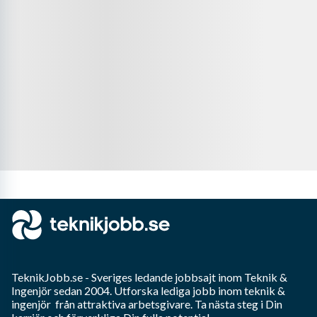
TeknikJobb.se
- Sveriges ledande jobbsajt inom
Teknik &
Ingenjör
sedan 2004. Utforska lediga jobb inom
teknik &
ingenjör
från attraktiva arbetsgivare. Ta nästa steg i Din