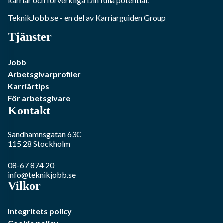
karriär och förverkliga Din fulla potential.
TeknikJobb.se
- en del av Karriarguiden Group
Tjänster
Jobb
Arbetsgivarprofiler
Karriärtips
För arbetsgivare
Kontakt
Sandhamnsgatan 63C
115 28
Stockholm
08-67 874 20
info@teknikjobb.se
Vilkor
Integritets policy
Cookie policy