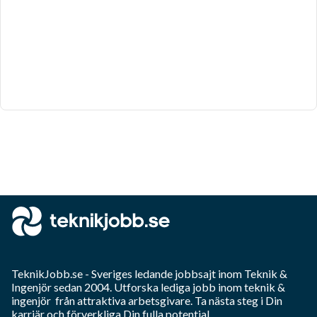
TeknikJobb.se
- Sveriges ledande jobbsajt inom
Teknik &
Ingenjör
sedan 2004. Utforska lediga jobb inom
teknik &
ingenjör
från attraktiva arbetsgivare. Ta nästa steg i Din
karriär och förverkliga Din fulla potential.