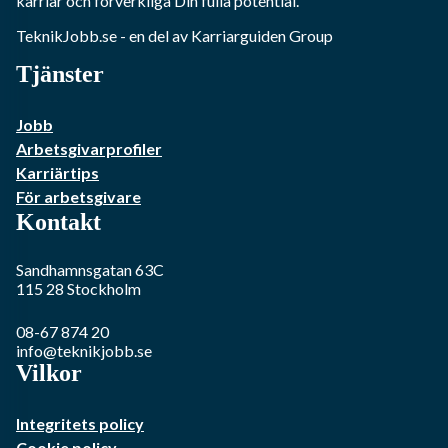
karriär och förverkliga Din fulla potential.
TeknikJobb.se
- en del av Karriarguiden Group
Tjänster
Jobb
Arbetsgivarprofiler
Karriärtips
För arbetsgivare
Kontakt
Sandhamnsgatan 63C
115 28
Stockholm
08-67 874 20
info@teknikjobb.se
Vilkor
Integritets policy
Cookie policy