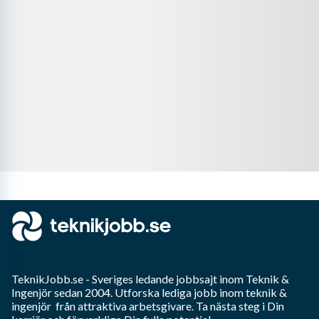
TeknikJobb.se
- Sveriges ledande jobbsajt inom
Teknik &
Ingenjör
sedan 2004. Utforska lediga jobb inom
teknik &
ingenjör
från attraktiva arbetsgivare. Ta nästa steg i Din