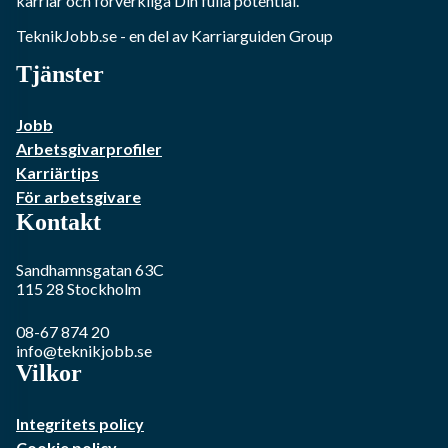
karriär och förverkliga Din fulla potential.
TeknikJobb.se
- en del av Karriarguiden Group
Tjänster
Jobb
Arbetsgivarprofiler
Karriärtips
För arbetsgivare
Kontakt
Sandhamnsgatan 63C
115 28
Stockholm
08-67 874 20
info@teknikjobb.se
Vilkor
Integritets policy
Cookie policy