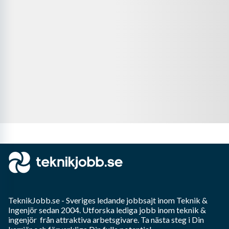
TeknikJobb.se
- Sveriges ledande jobbsajt inom
Teknik &
Ingenjör
sedan 2004. Utforska lediga jobb inom
teknik &
ingenjör
från attraktiva arbetsgivare. Ta nästa steg i Din