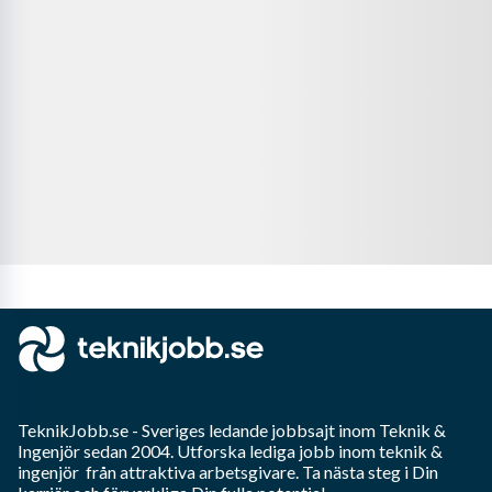
TeknikJobb.se
- Sveriges ledande jobbsajt inom
Teknik &
Ingenjör
sedan 2004. Utforska lediga jobb inom
teknik &
ingenjör
från attraktiva arbetsgivare. Ta nästa steg i Din