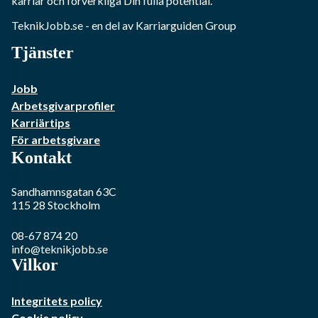
karriär och förverkliga Din fulla potential.
TeknikJobb.se
- en del av Karriarguiden Group
Tjänster
Jobb
Arbetsgivarprofiler
Karriärtips
För arbetsgivare
Kontakt
Sandhamnsgatan 63C
115 28
Stockholm
08-67 874 20
info@teknikjobb.se
Vilkor
Integritets policy
Cookie policy