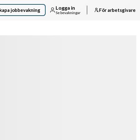
Logga in
kapa jobbevakning
För arbetsgivare
Se bevakningar