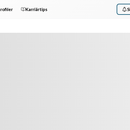
rofiler
Karriärtips
S