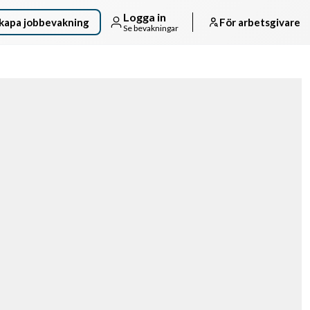
Logga in
kapa jobbevakning
För arbetsgivare
Se bevakningar