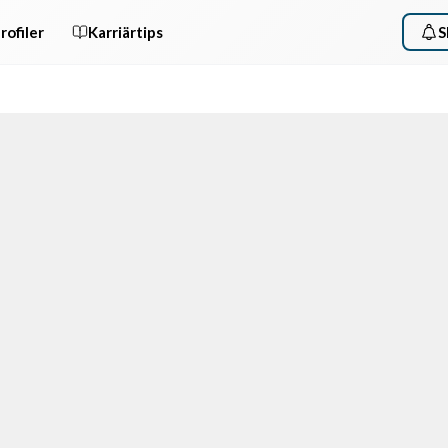
rofiler
Karriärtips
S