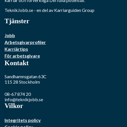
karriär och förverkliga Din fulla potential.
TeknikJobb.se
- en del av Karriarguiden Group
Tjänster
Jobb
Arbetsgivarprofiler
Karriärtips
För arbetsgivare
Kontakt
Sandhamnsgatan 63C
115 28
Stockholm
08-67 874 20
info@teknikjobb.se
Vilkor
Integritets policy
Cookie policy