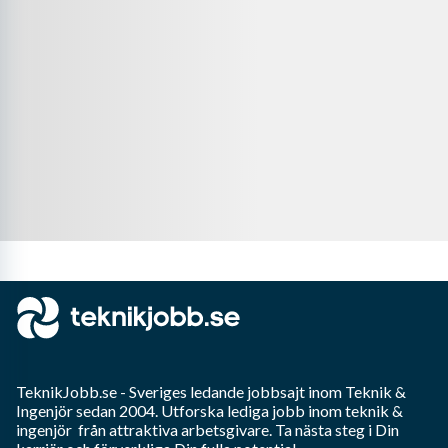
TeknikJobb.se
- Sveriges ledande jobbsajt inom
Teknik &
Ingenjör
sedan 2004. Utforska lediga jobb inom
teknik &
ingenjör
från attraktiva arbetsgivare. Ta nästa steg i Din