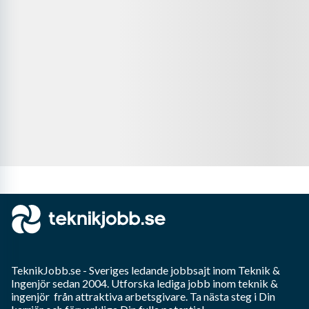
TeknikJobb.se
- Sveriges ledande jobbsajt inom
Teknik &
Ingenjör
sedan 2004. Utforska lediga jobb inom
teknik &
ingenjör
från attraktiva arbetsgivare. Ta nästa steg i Din