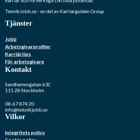
karriär och förverkliga Din fulla potential.
TeknikJobb.se
- en del av Karriarguiden Group
Tjänster
Jobb
Arbetsgivarprofiler
Karriärtips
För arbetsgivare
Kontakt
Sandhamnsgatan 63C
115 28
Stockholm
08-67 874 20
info@teknikjobb.se
Vilkor
Integritets policy
Cookie policy