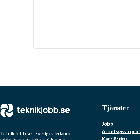
Tjänster
Jobb
Arbetsgivarprof
TeknikJobb.se
- Sveriges ledande
Karriärtips
jobbsajt inom
Teknik & Ingenjör