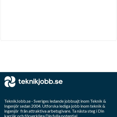
TeknikJobb.se
- Sveriges ledande jobbsajt inom
Teknik &
Ingenjör
sedan 2004. Utforska lediga jobb inom
teknik &
ingenjör
från attraktiva arbetsgivare. Ta nästa steg i Din
karriär och förverkliga Din fulla potential.