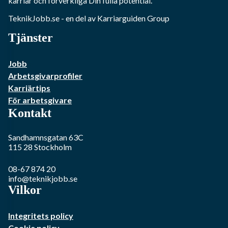
karriär och förverkliga Din fulla potential.
TeknikJobb.se
- en del av Karriarguiden Group
Tjänster
Jobb
Arbetsgivarprofiler
Karriärtips
För arbetsgivare
Kontakt
Sandhamnsgatan 63C
115 28
Stockholm
08-67 874 20
info@teknikjobb.se
Vilkor
Integritets policy
Cookie policy