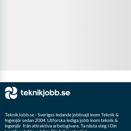
TeknikJobb.se
- Sveriges ledande jobbsajt inom
Teknik &
Ingenjör
sedan 2004. Utforska lediga jobb inom
teknik &
ingenjör
från attraktiva arbetsgivare. Ta nästa steg i Din