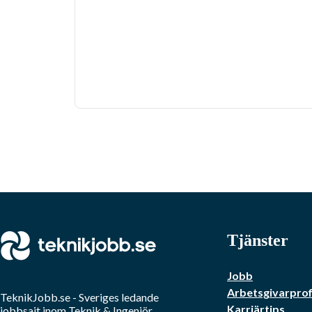
Tjänster
Jobb
Arbetsgivarprof
TeknikJobb.se
- Sveriges ledande
Karriärtips
jobbsajt inom
Teknik & Ingenjör