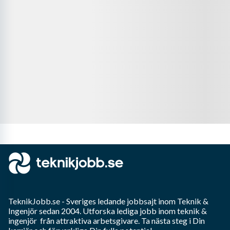
TeknikJobb.se
- Sveriges ledande jobbsajt inom
Teknik &
Ingenjör
sedan 2004. Utforska lediga jobb inom
teknik &
ingenjör
från attraktiva arbetsgivare. Ta nästa steg i Din