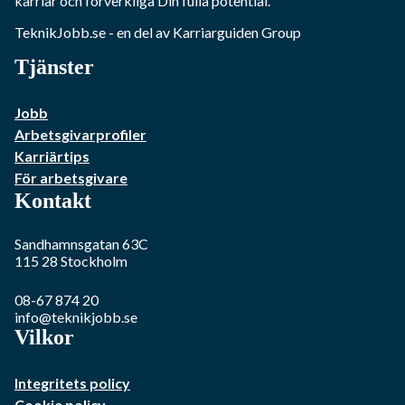
karriär och förverkliga Din fulla potential.
TeknikJobb.se
- en del av Karriarguiden Group
Tjänster
Jobb
Arbetsgivarprofiler
Karriärtips
För arbetsgivare
Kontakt
Sandhamnsgatan 63C
115 28
Stockholm
08-67 874 20
info@teknikjobb.se
Vilkor
Integritets policy
Cookie policy