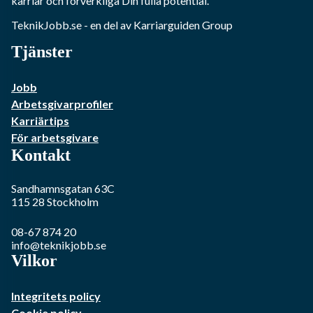
karriär och förverkliga Din fulla potential.
TeknikJobb.se
- en del av Karriarguiden Group
Tjänster
Jobb
Arbetsgivarprofiler
Karriärtips
För arbetsgivare
Kontakt
Sandhamnsgatan 63C
115 28
Stockholm
08-67 874 20
info@teknikjobb.se
Vilkor
Integritets policy
Cookie policy