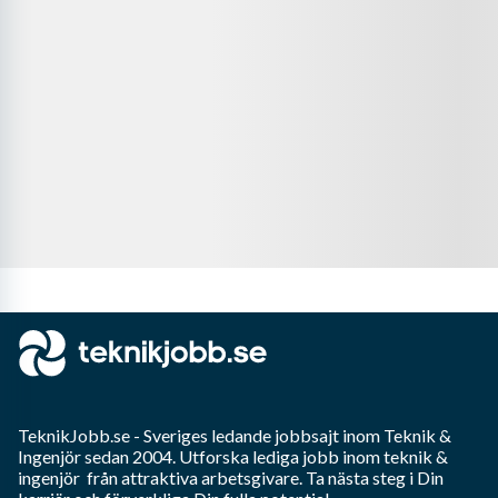
TeknikJobb.se
- Sveriges ledande jobbsajt inom
Teknik &
Ingenjör
sedan 2004. Utforska lediga jobb inom
teknik &
ingenjör
från attraktiva arbetsgivare. Ta nästa steg i Din