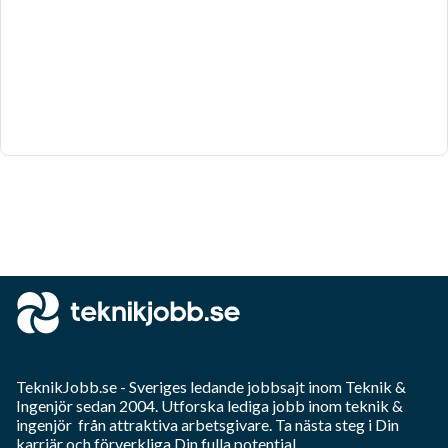
TeknikJobb.se
- Sveriges ledande jobbsajt inom
Teknik &
Ingenjör
sedan 2004. Utforska lediga jobb inom
teknik &
ingenjör
från attraktiva arbetsgivare. Ta nästa steg i Din
karriär och förverkliga Din fulla potential.