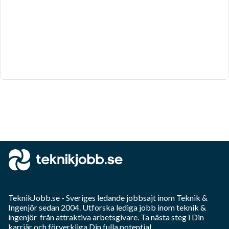
TeknikJobb.se
- Sveriges ledande jobbsajt inom
Teknik &
Ingenjör
sedan 2004. Utforska lediga jobb inom
teknik &
ingenjör
från attraktiva arbetsgivare. Ta nästa steg i Din
karriär och förverkliga Din fulla potential.