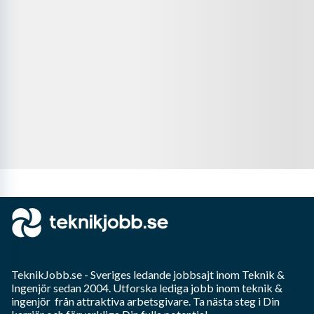
TeknikJobb.se
- Sveriges ledande jobbsajt inom
Teknik &
Ingenjör
sedan 2004. Utforska lediga jobb inom
teknik &
ingenjör
från attraktiva arbetsgivare. Ta nästa steg i Din