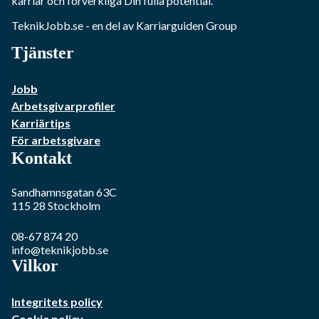
karriär och förverkliga Din fulla potential.
TeknikJobb.se
- en del av Karriarguiden Group
Tjänster
Jobb
Arbetsgivarprofiler
Karriärtips
För arbetsgivare
Kontakt
Sandhamnsgatan 63C
115 28
Stockholm
08-67 874 20
info@teknikjobb.se
Vilkor
Integritets policy
Cookie policy