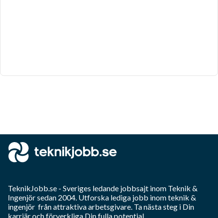
TeknikJobb.se
- Sveriges ledande jobbsajt inom
Teknik &
Ingenjör
sedan 2004. Utforska lediga jobb inom
teknik &
ingenjör
från attraktiva arbetsgivare. Ta nästa steg i Din
karriär och förverkliga Din fulla potential.