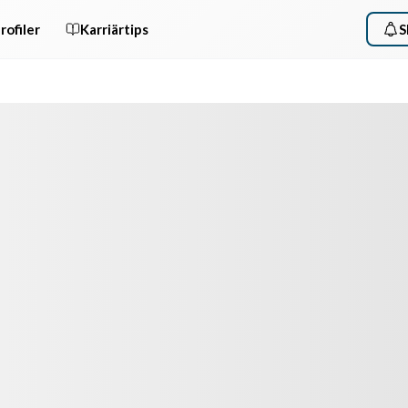
rofiler
Karriärtips
S