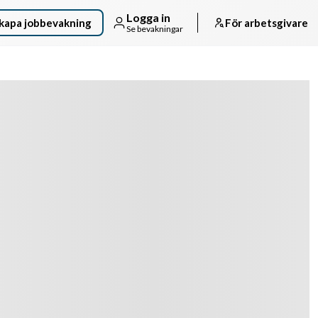
Logga in
kapa jobbevakning
För arbetsgivare
Se bevakningar