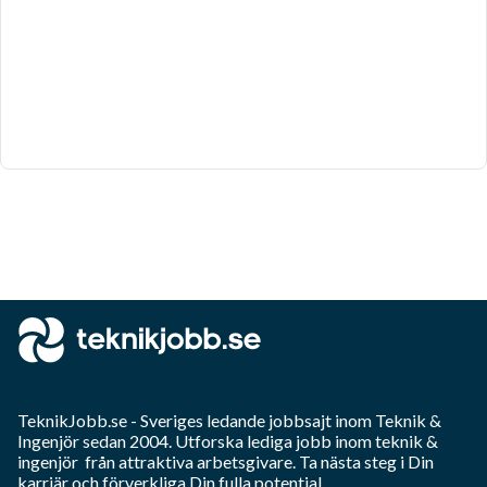
TeknikJobb.se
- Sveriges ledande jobbsajt inom
Teknik &
Ingenjör
sedan 2004. Utforska lediga jobb inom
teknik &
ingenjör
från attraktiva arbetsgivare. Ta nästa steg i Din
karriär och förverkliga Din fulla potential.