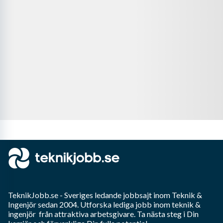
TeknikJobb.se
- Sveriges ledande jobbsajt inom
Teknik &
Ingenjör
sedan 2004. Utforska lediga jobb inom
teknik &
ingenjör
från attraktiva arbetsgivare. Ta nästa steg i Din