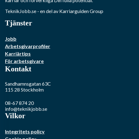
karriär och förverkliga Din fulla potential.
TeknikJobb.se
- en del av Karriarguiden Group
Tjänster
Jobb
Arbetsgivarprofiler
Karriärtips
För arbetsgivare
Kontakt
Sandhamnsgatan 63C
115 28
Stockholm
08-67 874 20
info@teknikjobb.se
Vilkor
Integritets policy
Cookie policy