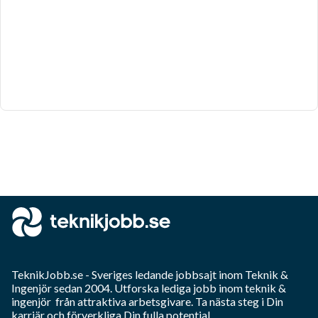
TeknikJobb.se
- Sveriges ledande jobbsajt inom
Teknik &
Ingenjör
sedan 2004. Utforska lediga jobb inom
teknik &
ingenjör
från attraktiva arbetsgivare. Ta nästa steg i Din
karriär och förverkliga Din fulla potential.