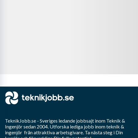
TeknikJobb.se
- Sveriges ledande jobbsajt inom
Teknik &
Ingenjör
sedan 2004. Utforska lediga jobb inom
teknik &
ingenjör
från attraktiva arbetsgivare. Ta nästa steg i Din