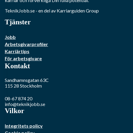
karriär och förverkliga Din fulla potential.
TeknikJobb.se
- en del av Karriarguiden Group
Tjänster
Jobb
Arbetsgivarprofiler
Karriärtips
För arbetsgivare
Kontakt
Sandhamnsgatan 63C
115 28
Stockholm
08-67 874 20
info@teknikjobb.se
Vilkor
Integritets policy
Cookie policy