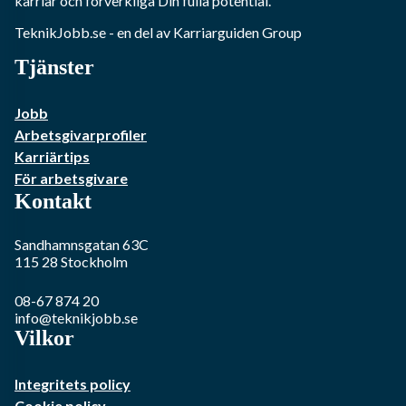
karriär och förverkliga Din fulla potential.
TeknikJobb.se
- en del av Karriarguiden Group
Tjänster
Jobb
Arbetsgivarprofiler
Karriärtips
För arbetsgivare
Kontakt
Sandhamnsgatan 63C
115 28
Stockholm
08-67 874 20
info@teknikjobb.se
Vilkor
Integritets policy
Cookie policy