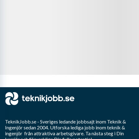
TeknikJobb.se
- Sveriges ledande jobbsajt inom
Teknik &
Ingenjör
sedan 2004. Utforska lediga jobb inom
teknik &
ingenjör
från attraktiva arbetsgivare. Ta nästa steg i Din