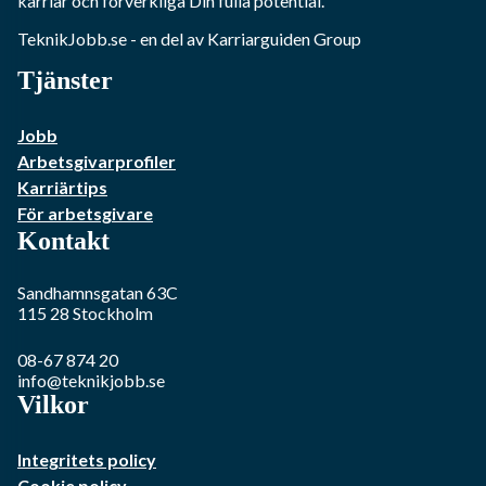
karriär och förverkliga Din fulla potential.
TeknikJobb.se
- en del av Karriarguiden Group
Tjänster
Jobb
Arbetsgivarprofiler
Karriärtips
För arbetsgivare
Kontakt
Sandhamnsgatan 63C
115 28
Stockholm
08-67 874 20
info@teknikjobb.se
Vilkor
Integritets policy
Cookie policy