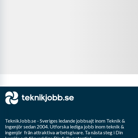
TeknikJobb.se
- Sveriges ledande jobbsajt inom
Teknik &
Ingenjör
sedan 2004. Utforska lediga jobb inom
teknik &
ingenjör
från attraktiva arbetsgivare. Ta nästa steg i Din