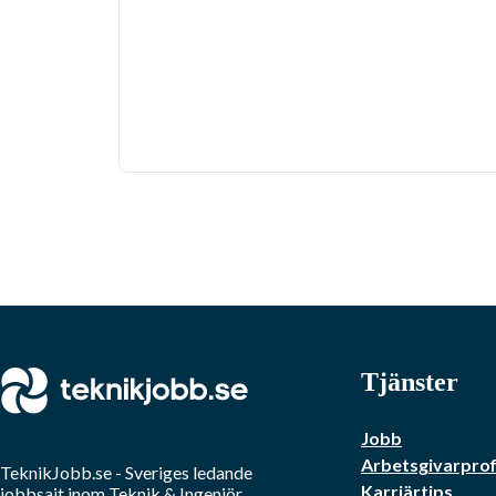
Tjänster
Jobb
Arbetsgivarprof
TeknikJobb.se
- Sveriges ledande
Karriärtips
jobbsajt inom
Teknik & Ingenjör