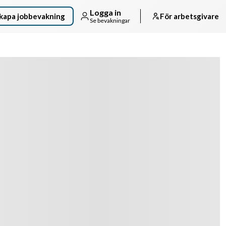
Logga in
kapa jobbevakning
För arbetsgivare
Se bevakningar