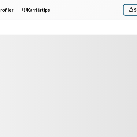
rofiler
Karriärtips
S